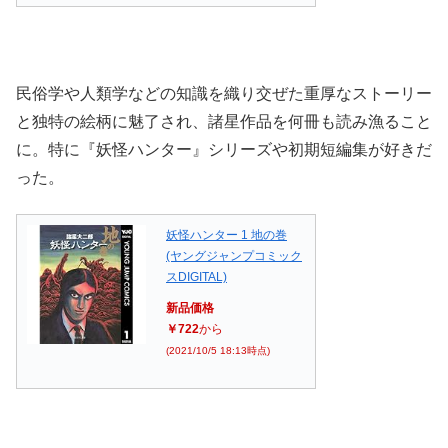
民俗学や人類学などの知識を織り交ぜた重厚なストーリー
と独特の絵柄に魅了され、諸星作品を何冊も読み漁ること
に。特に『妖怪ハンター』シリーズや初期短編集が好きだ
った。
妖怪ハンター 1 地の巻
(ヤングジャンプコミック
スDIGITAL)
新品価格
￥722
から
(2021/10/5 18:13時点)