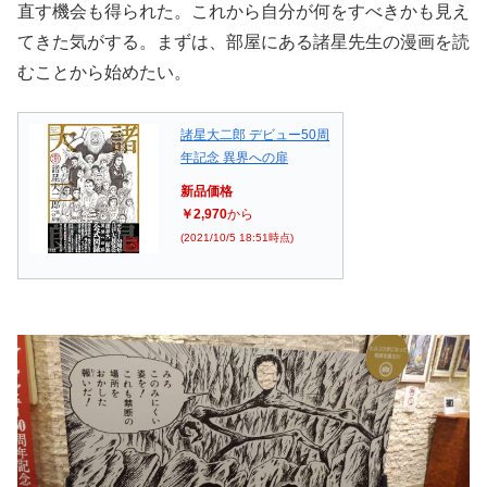
直す機会も得られた。これから自分が何をすべきかも見え
てきた気がする。まずは、部屋にある諸星先生の漫画を読
むことから始めたい。
諸星大二郎 デビュー50周
年記念 異界への扉
新品価格
￥2,970
から
(2021/10/5 18:51時点)