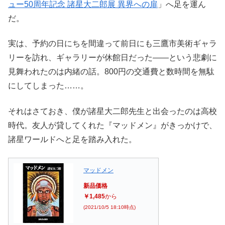
ュー50周年記念 諸星大二郎展 異界への扉
」へ足を運ん
だ。
実は、予約の日にちを間違って前日にも
三鷹市美術ギャラ
リー
を訪れ、ギャラリーが休館日だった――という悲劇に
見舞われたのは内緒の話。800円の交通費と数時間を無駄
にしてしまった……。
それはさておき、僕が諸星大二郎先生と出会ったのは高校
時代。友人が貸してくれた『マッドメン』がきっかけで、
諸星ワールドへと足を踏み入れた。
マッドメン
新品価格
￥1,485
から
(2021/10/5 18:10時点)