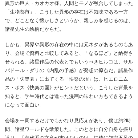
異形の巨人・カオカオ様。人間とモノが融合してしまった
「生物都市」。こうした異形の存在は不気味である一方
で、どことなく懐かしさというか、親しみを感じるのは、
諸星先生の絵柄だからだ。
しかも、異界や異形の存在の中には元ネタがあるものもあ
り、会場で資料と比較してみると、「なるほど」と納得さ
せられる。諸星作品の代表とでもいうべきヒルコは、サル
バドール・ダリの《内乱の予感》が発想の原点だ。諸星作
品の「失楽園」に出てくる「快楽の沼」は、ヒエロニム
ス・ボス《快楽の園》がヒントだという。こうした背景を
知ると、学生時代とは違った漫画の味わい方もできるよう
になって面白い。
会場を一周するだけでもかなり見応えがあり、僕は約2時
間、諸星ワールドを散策した。
このときに自分自身を振り
返り、「創作系の文章が書けないのは、純粋に知識不足の