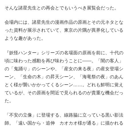
そんな諸星先生との再会とでもいうべき展覧会だった。
会場内には、諸星先生の漫画作品の原画とその元ネタとな
った資料が展示されていて、東京の片隅が異界化している
ような趣があった。
『妖怪ハンター』シリーズの名場面の原画を前に、十代の
頃に味わった感動を再び味わうことに――。「闇の客人」
の「鬼踊り」のシーンや、「産女の来る夜」の産女登場シ
ーン、「生命の木」の昇天シーン、「海竜祭の夜」のあん
とく様が襲いかかってくるシーン……。どれも鮮明に覚え
ているが、その原画を間近で見られるのが貴重な機会だっ
た。
「不安の立像」に登場する、線路脇に立っている黒い影法
師。「遠い国から・追伸 カオカオ様が通る」に描かれる