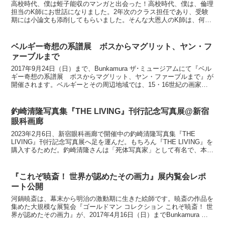
高校時代、僕は蛭子能収のマンガと出会った！高校時代、僕は、倫理
担当のK師にお世話になりました。2年次のクラス担任であり、受験
期には小論文も添削してもらいました。そんな大恩人のK師は、何と
いいますか、ちょっと変わった先生でした。変人の僕が言う...
ベルギー奇想の系譜展 ボスからマグリット、ヤン・フ
ァーブルまで
2017年9月24日（日）まで、Bunkamura ザ･ミュージアムにて『ベル
ギー奇想の系譜展 ボスからマグリット、ヤン・ファーブルまで』が
開催されます。ベルギーとその周辺地域では、15・16世紀の画家ヒ
エロニムス・ボスに始まる幻想芸術の流...
釣崎清隆写真集『THE LIVING』刊行記念写真展@新宿
眼科画廊
2023年2月6日、新宿眼科画廊で開催中の釣崎清隆写真集『THE
LIVING』刊行記念写真展へ足を運んだ。もちろん『THE LIVING』を
購入するためだ。釣崎清隆さんは「死体写真家」として有名で、本人
も「死体しか撮らない」という信念を公...
『これぞ暁斎！ 世界が認めたその画力』展内覧会レポ
ート公開
河鍋暁斎は、幕末から明治の激動期に生きた絵師です。暁斎の作品を
集めた大規模な展覧会『ゴールドマン コレクション これぞ暁斎！ 世
界が認めたその画力』が、2017年4月16日（日）までBunkamura ザ･
ミュージアムで開催中です。本展では...