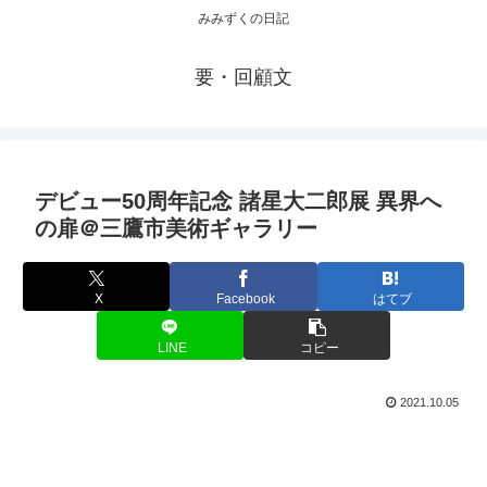
みみずくの日記
要・回顧文
デビュー50周年記念 諸星大二郎展 異界へ
の扉＠三鷹市美術ギャラリー
X
Facebook
はてブ
LINE
コピー
2021.10.05