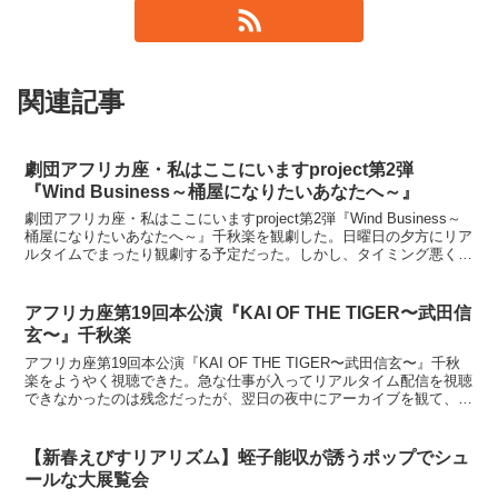
関連記事
劇団アフリカ座・私はここにいますproject第2弾
『Wind Business～桶屋になりたいあなたへ～』
劇団アフリカ座・私はここにいますproject第2弾『Wind Business～
桶屋になりたいあなたへ～』千秋楽を観劇した。日曜日の夕方にリア
ルタイムでまったり観劇する予定だった。しかし、タイミング悪く仕
事が入ってしまい、2日後にようやく...
アフリカ座第19回本公演『KAI OF THE TIGER〜武田信
玄〜』千秋楽
アフリカ座第19回本公演『KAI OF THE TIGER〜武田信玄〜』千秋
楽をようやく視聴できた。急な仕事が入ってリアルタイム配信を視聴
できなかったのは残念だったが、翌日の夜中にアーカイブを観て、一
人で感動と興奮に悶えていた（笑）約2時間...
【新春えびすリアリズム】蛭子能収が誘うポップでシュ
ールな大展覧会