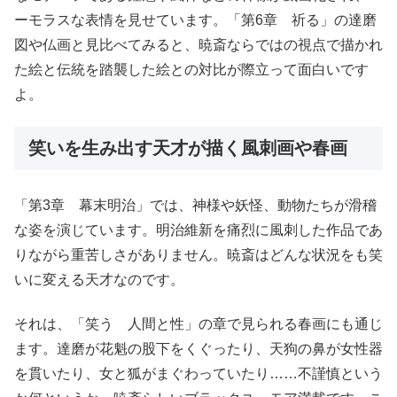
ーモラスな表情を見せています。「第6章 祈る」の達磨
図や仏画と見比べてみると、暁斎ならではの視点で描かれ
た絵と伝統を踏襲した絵との対比が際立って面白いです
よ。
笑いを生み出す天才が描く風刺画や春画
「第3章 幕末明治」では、神様や妖怪、動物たちが滑稽
な姿を演じています。明治維新を痛烈に風刺した作品であ
りながら重苦しさがありません。暁斎はどんな状況をも笑
いに変える天才なのです。
それは、「笑う 人間と性」の章で見られる春画にも通じ
ます。達磨が花魁の股下をくぐったり、天狗の鼻が女性器
を貫いたり、女と狐がまぐわっていたり……不謹慎という