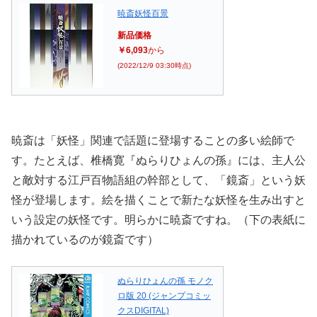
暁斎妖怪百景
新品価格
￥6,093
から
(2022/12/9 03:30時点)
暁斎は「妖怪」関連で話題に登場することの多い絵師で
す。たとえば、椎橋寛『ぬらりひょんの孫』には、主人公
と敵対する江戸百物語組の幹部として、「鏡斎」という妖
怪が登場します。絵を描くことで新たな妖怪を生み出すと
いう設定の妖怪です。明らかに暁斎ですね。（下の表紙に
描かれているのが鏡斎です）
ぬらりひょんの孫 モノク
ロ版 20 (ジャンプコミッ
クスDIGITAL)