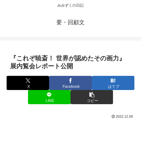
みみずくの日記
要・回顧文
『これぞ暁斎！ 世界が認めたその画力』
展内覧会レポート公開
X
Facebook
はてブ
LINE
コピー
2022.12.09