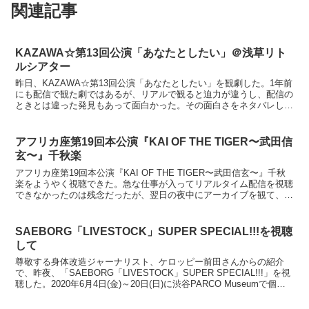
関連記事
KAZAWA☆第13回公演「あなたとしたい」＠浅草リト
ルシアター
昨日、KAZAWA☆第13回公演「あなたとしたい」を観劇した。1年前
にも配信で観た劇ではあるが、リアルで観ると迫力が違うし、配信の
ときとは違った発見もあって面白かった。その面白さをネタバレしな
い形で書き記しておこうと思う。※広告配信の都合上...
アフリカ座第19回本公演『KAI OF THE TIGER〜武田信
玄〜』千秋楽
アフリカ座第19回本公演『KAI OF THE TIGER〜武田信玄〜』千秋
楽をようやく視聴できた。急な仕事が入ってリアルタイム配信を視聴
できなかったのは残念だったが、翌日の夜中にアーカイブを観て、一
人で感動と興奮に悶えていた（笑）約2時間...
SAEBORG「LIVESTOCK」SUPER SPECIAL!!!を視聴
して
尊敬する身体改造ジャーナリスト、ケロッピー前田さんからの紹介
で、昨夜、「SAEBORG「LIVESTOCK」SUPER SPECIAL!!!」を視
聴した。2020年6月4日(金)～20日(日)に渋谷PARCO Museumで個展
『LIVES...