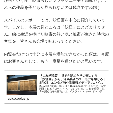
か何というか、暁斎らしいブラックユーモア満載です。こ
れらの作品を子どもが見られないのは残念ですね(笑)
スパイスのレポートでは、妖怪画を中心に紹介していま
す。しかし、本展の見どころは「妖怪」にとどまりませ
ん。絵に生涯を捧げた暁斎の熱い魂と暁斎が生きた時代の
空気を、皆さんも会場で味わってください。
内覧会だけでは十分に本展を堪能できなかった僕は、今度
はお客さんとして、もう一度足を運びたいと思います。
『これぞ暁斎！ 世界が認めたその画力』展
「妖怪画」から、河鍋暁斎のユーモアを感じる |
SPICE - エンタメ特化型情報メディア スパイス
2017年4月16日（日）までBunkamura ザ･ミュージアムで
開催される『ゴールドマン コレクション これぞ暁斎！ 世
界が認めたその画力』は、イスラエル・ゴールドマン氏所
蔵の作品を通して河鍋暁斎の全貌に迫る展覧会だ。プレス
内覧会より、...
spice.eplus.jp