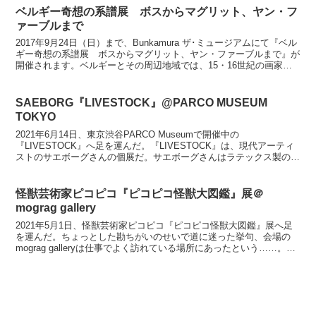
ベルギー奇想の系譜展 ボスからマグリット、ヤン・フ
ァーブルまで
2017年9月24日（日）まで、Bunkamura ザ･ミュージアムにて『ベル
ギー奇想の系譜展 ボスからマグリット、ヤン・ファーブルまで』が
開催されます。ベルギーとその周辺地域では、15・16世紀の画家ヒ
エロニムス・ボスに始まる幻想芸術の流...
SAEBORG『LIVESTOCK』@PARCO MUSEUM
TOKYO
2021年6月14日、東京渋谷PARCO Museumで開催中の
『LIVESTOCK』へ足を運んだ。『LIVESTOCK』は、現代アーティ
ストのサエボーグさんの個展だ。サエボーグさんはラテックス製のボ
ディスーツを自作し、それらを装着してパフ...
怪獣芸術家ピコピコ『ピコピコ怪獣大図鑑』展＠
mograg gallery
2021年5月1日、怪獣芸術家ピコピコ『ピコピコ怪獣大図鑑』展へ足
を運んだ。ちょっとした勘ちがいのせいで道に迷った挙句、会場の
mograg galleryは仕事でよく訪れている場所にあったという……。し
かも、大粒の雨が降ってきて……。悲劇を...