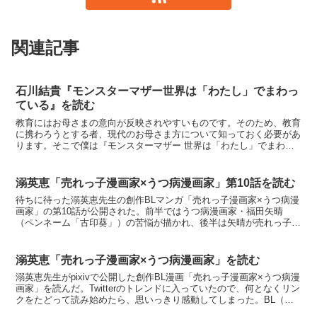
関連記事
石川結貴『モンスターマザー世界は「わたし」でまわっ
ている』を読む
教育にはお母さまの意向が反映されやすいものです。そのため、教育
に携わろうとする者、現代のお母さま方について知っておく必要があ
ります。そこで僕は『モンスターマザー 世界は「わたし」でまわっ
ている』を手に取りました。本記事は、この本についての書...
溺英恵「売れっ子漫画家×うつ病漫画家」第10話を読む
待ちに待った溺英恵先生の創作BLマンガ「売れっ子漫画家×うつ病漫
画家」の第10話が公開された。前半ではうつ病漫画家・福田矢晴
（ペンネーム「古印葵」）の苦悩が描かれ、後半は矢晴が売れっ子漫
画家・上薗純（ペンネーム「望海可純」）にネームのアドバ...
溺英恵「売れっ子漫画家×うつ病漫画家」を読む
溺英恵先生がpixivで公開した創作BL漫画「売れっ子漫画家×うつ病漫
画家」を読んだ。Twitterのトレンドに入っていたので、何となくリン
クをたどって読み始めたら、思いっきり感動してしまった。BL（ボ
ーイズラブ）なので、このジャンルに苦手...