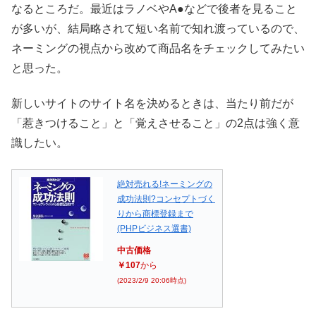
なるところだ。最近はラノベやA●などで後者を見ること
が多いが、結局略されて短い名前で知れ渡っているので、
ネーミングの視点から改めて商品名をチェックしてみたい
と思った。
新しいサイトのサイト名を決めるときは、当たり前だが
「惹きつけること」と「覚えさせること」の2点は強く意
識したい。
絶対売れる!ネーミングの
成功法則?コンセプトづく
りから商標登録まで
(PHPビジネス選書)
中古価格
￥107
から
(2023/2/9 20:06時点)