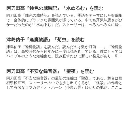
阿刀田高『鈍色の歳時記』「水ぬるむ」を読む
阿刀田高『鈍色の歳時記』を読んでいる。季語をテーマにした短編集
で、全体的にブラックな雰囲気が漂っている。中でも薄気味悪さがぴ
か一だったのが「水ぬるむ」だ。ストーリーは、べろんべろんに酔っ
た田伏が夜の砂浜で嘔吐し、それを章三が介抱しているシー...
津島佑子『逢魔物語』「菊虫」を読む
津島佑子『逢魔物語』を読んだ。読んだのは数か月前――。『逢魔物
語』は、高校時代から何年かに一度は読み直している、僕にとっては
バイブルのような短編集だ。読み直すたびに新しい発見があり、印象
に残る短編もそのときによって変わる。今回は「菊虫」を紹...
阿刀田高『不安な録音器』「聖夜」を読む
阿刀田高『不安な録音器』の最初の短編は「聖夜」である。舞台は島
根県松江市。ストーリーの中でも少し出てくるが、『怪談』の作者と
して有名なラフカディオ・ハーン（小泉八雲）ゆかりの地だ。ここは
美しい町だが、どこかもの悲しい。「私」は、初めて訪れた...