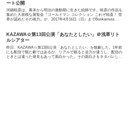
ート公開
河鍋暁斎は、幕末から明治の激動期に生きた絵師です。暁斎の作品を
集めた大規模な展覧会『ゴールドマン コレクション これぞ暁斎！ 世
界が認めたその画力』が、2017年4月16日（日）までBunkamura ザ･
ミュージアムで開催中です。本展では...
KAZAWA☆第13回公演「あなたとしたい」＠浅草リト
ルシアター
昨日、KAZAWA☆第13回公演「あなたとしたい」を観劇した。1年前
にも配信で観た劇ではあるが、リアルで観ると迫力が違うし、配信の
ときとは違った発見もあって面白かった。その面白さをネタバレしな
い形で書き記しておこうと思う。※広告配信の都合上...