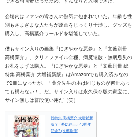
できる時間帯だったため、すんなりと入場できた。
会場内はファンの皆さんの熱気に包まれていた。年齢も性
別もさまざまな人たちが原画をじっくり干渉し、グッズを
購入し、高橋葉介ワールドを堪能していた。
僕もサイン入りの画集『にぎやかな悪夢』と『文藝別冊
高橋葉介』、クリアファイル全種、病魔退散・無病息災の
お札をまずは購入。『にぎやかな悪夢』と『文藝別冊 総
特集 高橋葉介 大増補新版』はAmazonでも購入済みなの
で2冊になったが、「葉介先生の本は同じものが何冊あっ
ても構わない！」だ。サイン入りは永久保存版の家宝に、
サイン無しは普段使い用だ（笑）
総特集 高橋葉介 大増補新
版 ?『夢幻紳士』40周年
記念? (文藝別冊)