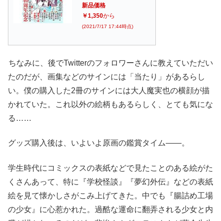
新品価格
￥1,350
から
(2021/7/17 17:44時点)
ちなみに、後でTwitterのフォロワーさんに教えていただい
たのだが、画集などのサインには「当たり」があるらし
い。僕の購入した2冊のサインには大人魔実也の横顔が描
かれていた。これ以外の絵柄もあるらしく、とても気にな
る……
グッズ購入後は、いよいよ原画の鑑賞タイム――。
学生時代にコミックスの表紙などで見たことのある絵がた
くさんあって、特に『学校怪談』『夢幻外伝』などの表紙
絵を見て懐かしさがこみ上げてきた。中でも『腸詰め工場
の少女』に心惹かれた。過酷な運命に翻弄される少女と内