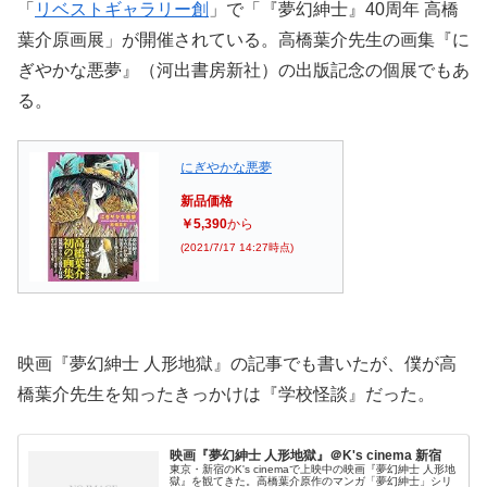
「
リベストギャラリー創
」で「『夢幻紳士』40周年 高橋
葉介原画展」が開催されている。高橋葉介先生の画集『に
ぎやかな悪夢』（河出書房新社）の出版記念の個展でもあ
る。
にぎやかな悪夢
新品価格
￥5,390
から
(2021/7/17 14:27時点)
映画『夢幻紳士 人形地獄』の記事でも書いたが、僕が高
橋葉介先生を知ったきっかけは『学校怪談』だった。
映画『夢幻紳士 人形地獄』＠K's cinema 新宿
東京・新宿のK's cinemaで上映中の映画『夢幻紳士 人形地
獄』を観てきた。高橋葉介原作のマンガ「夢幻紳士」シリ