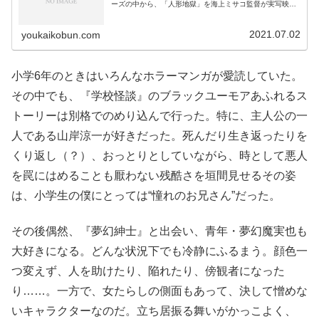
ーズの中から、「人形地獄」を海上ミサコ監督が実写映画
化。主人公の探偵・夢幻魔実也役を俳優の皆木正純さんが
演じた。「夢幻紳士」...
2021.07.02
youkaikobun.com
小学6年のときはいろんなホラーマンガが愛読していた。
その中でも、『学校怪談』のブラックユーモアあふれるス
トーリーは別格でのめり込んで行った。特に、主人公の一
人である山岸涼一が好きだった。死んだり生き返ったりを
くり返し（？）、おっとりとしていながら、時として悪人
を罠にはめることも厭わない残酷さを垣間見せるその姿
は、小学生の僕にとっては“憧れのお兄さん”だった。
その後偶然、『夢幻紳士』と出会い、青年・夢幻魔実也も
大好きになる。どんな状況下でも冷静にふるまう。顔色一
つ変えず、人を助けたり、陥れたり、傍観者になった
り……。一方で、女たらしの側面もあって、決して憎めな
いキャラクターなのだ。立ち居振る舞いがかっこよく、