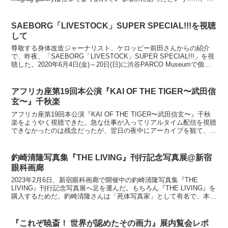
かも、大粒の雨が降ってきて……。悲劇を...
SAEBORG「LIVESTOCK」SUPER SPECIAL!!!を視聴
して
尊敬する身体改造ジャーナリスト、ケロッピー前田さんからの紹介
で、昨夜、「SAEBORG「LIVESTOCK」SUPER SPECIAL!!!」を視
聴した。2020年6月4日(金)～20日(日)に渋谷PARCO Museumで個展
『LIVES...
アフリカ座第19回本公演『KAI OF THE TIGER〜武田信
玄〜』千秋楽
アフリカ座第19回本公演『KAI OF THE TIGER〜武田信玄〜』千秋
楽をようやく視聴できた。急な仕事が入ってリアルタイム配信を視聴
できなかったのは残念だったが、翌日の夜中にアーカイブを観て、一
人で感動と興奮に悶えていた（笑）約2時間...
釣崎清隆写真集『THE LIVING』刊行記念写真展@新宿
眼科画廊
2023年2月6日、新宿眼科画廊で開催中の釣崎清隆写真集『THE
LIVING』刊行記念写真展へ足を運んだ。もちろん『THE LIVING』を
購入するためだ。釣崎清隆さんは「死体写真家」として有名で、本人
も「死体しか撮らない」という信念を公...
『これぞ暁斎！ 世界が認めたその画力』展内覧会レポ