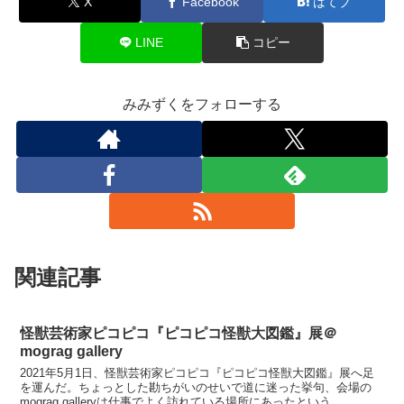
X
Facebook
はてブ
LINE
コピー
みみずくをフォローする
関連記事
怪獣芸術家ピコピコ『ピコピコ怪獣大図鑑』展＠
mograg gallery
2021年5月1日、怪獣芸術家ピコピコ『ピコピコ怪獣大図鑑』展へ足
を運んだ。ちょっとした勘ちがいのせいで道に迷った挙句、会場の
mograg galleryは仕事でよく訪れている場所にあったという……。し