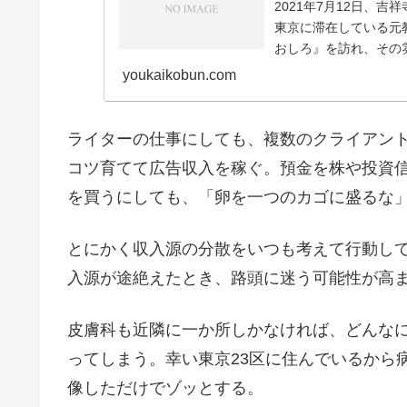
2021年7月12日、吉
東京に滞在している元
おしろ』を訪れ、その
うだ。猫好...
youkaikobun.com
ライターの仕事にしても、複数のクライアン
コツ育てて広告収入を稼ぐ。預金を株や投資
を買うにしても、「卵を一つのカゴに盛るな
とにかく収入源の分散をいつも考えて行動し
入源が途絶えたとき、路頭に迷う可能性が高
皮膚科も近隣に一か所しかなければ、どんな
ってしまう。幸い東京23区に住んでいるから
像しただけでゾッとする。