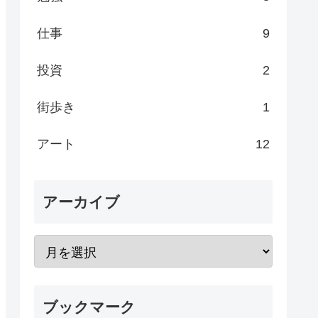
仕事
9
投資
2
街歩き
1
アート
12
アーカイブ
ブックマーク