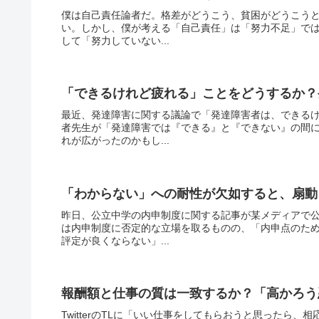
僕は自己責任論者だ。格差がどうこう、貧困がどうこう
い。しかし、僕が考える「自己責任」は「努力不足」で
して「努力していない...
「できるけれど疲れる」ことをどうするか？
最近、発達障害に関する議論で「発達障害者は、できる
者先生が「発達障害では『できる』と『できない』の間
れが広がったのかもし...
「わからない」への耐性が欠如すると、扇動
昨日、公立中学の内申制度に関する記事が某メディアで
は内申制度に否定的な立場を取るものの、「内申点のた
評定が良くならない」...
報酬額と仕事の質は一致するか？「高かろう
TwitterのTLに「いい仕事をしてもらおうと思ったら